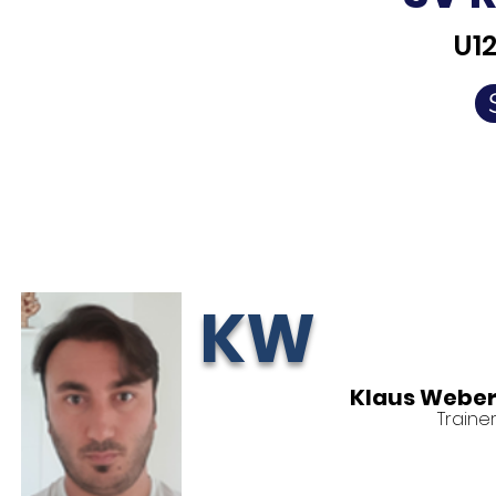
U1
KW
Klaus Webe
Traine