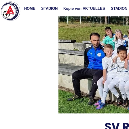
HOME
STADION
Kopie von AKTUELLES
STADION
SV R